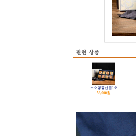
소소명품선물1호
53,000
원