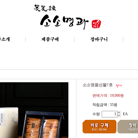
소소명품선물7호
판매가격 :
19,000원
적립금액 :
55원
수량
EA