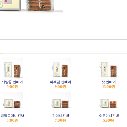
깨땅콩 센베이
파래김 센베이
잣 센베이
9,000
원
9,000
원
13,000
원
깨땅콩미니전병
잣미니전병
호두미니전병
5,300
원
7,500
원
5,800
원