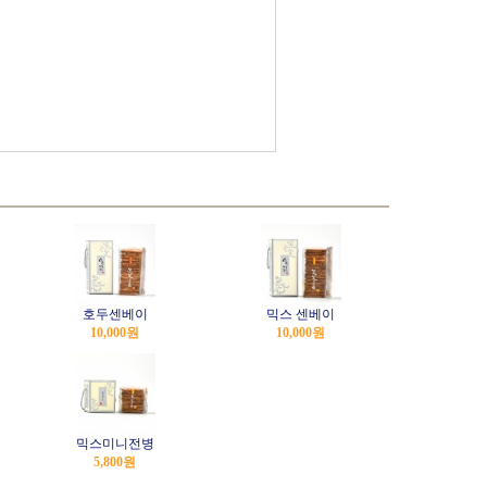
호두센베이
믹스 센베이
10,000
원
10,000
원
믹스미니전병
5,800
원