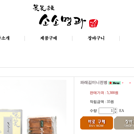
파래김미니전병
판매가격 :
5,300원
적립금액 :
35원
수량
EA