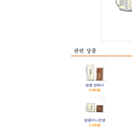
땅콩 센베이
9,000
원
땅콩미니전병
5,300
원