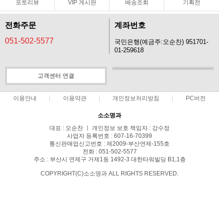
포토리뷰
VIP 게시판
배송조회
기획전
전화주문
계좌번호
051-502-5577
국민은행(예금주:오순찬) 951701-
01-259618
고객센터 연결
이용안내
이용약관
개인정보처리방침
PC버전
소소명과
대표 : 오순찬 ㅣ 개인정보 보호 책임자 : 강수정
사업자 등록번호 : 607-16-70399
통신판매업신고번호 : 제2009-부산연제-155호
전화 : 051-502-5577
주소 : 부산시 연제구 거제1동 1492-3 대한타워빌딩 B1,1층
COPYRIGHT(C)소소명과 ALL RIGHTS RESERVED.